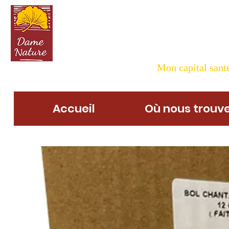
Dame N
Mon capital santé
Accueil
Où nous trouve