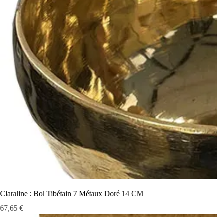
Claraline : Bol Tibétain 7 Métaux Doré 14 CM
Prix
67,65 €