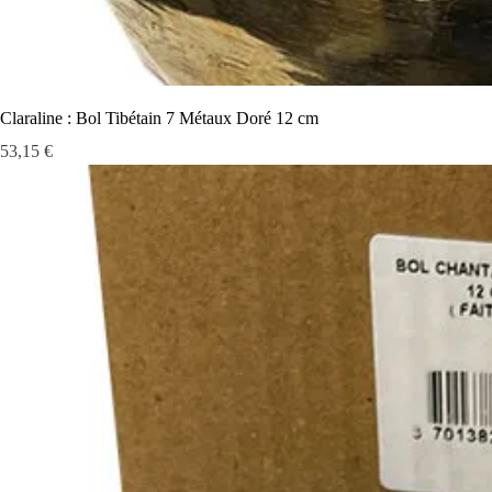
Claraline : Bol Tibétain 7 Métaux Doré 12 cm
Prix
53,15 €