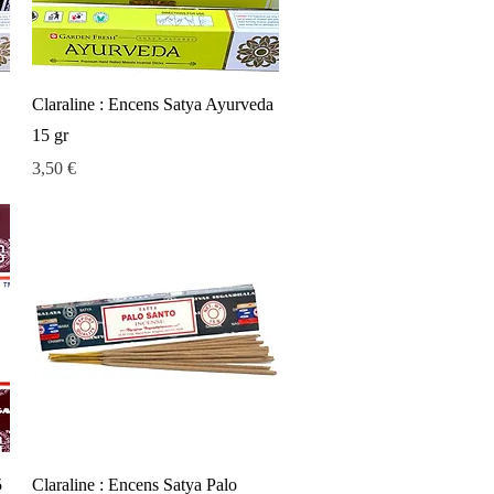
Aperçu rapide
Claraline : Encens Satya Ayurveda
15 gr
Prix
3,50 €
Aperçu rapide
5
Claraline : Encens Satya Palo