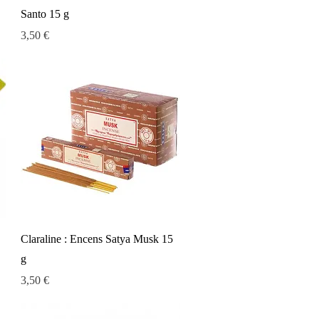
Santo 15 g
Prix
3,50 €
Aperçu rapide
Claraline : Encens Satya Musk 15
g
Prix
3,50 €