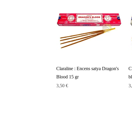
Aperçu rapide
Claraline : Encens satya Dragon's
C
Blood 15 gr
b
Prix
Pr
3,50 €
3