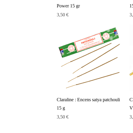
Power 15 gr
1
Prix
Pr
3,50 €
3
Aperçu rapide
Claraline : Encens satya patchouli
C
15 g
V
Prix
Pr
3,50 €
3