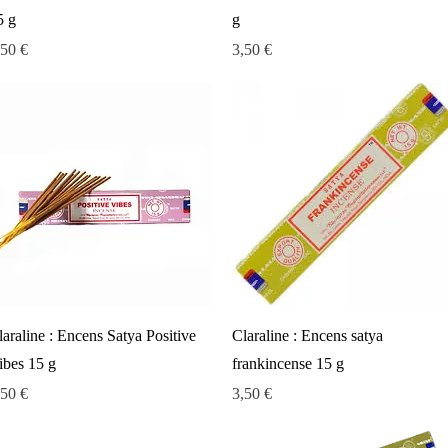
5 g
g
ix
Prix
,50 €
3,50 €
Aperçu rapide
Aperçu rapide
laraline : Encens Satya Positive
Claraline : Encens satya
ibes 15 g
frankincense 15 g
ix
Prix
,50 €
3,50 €