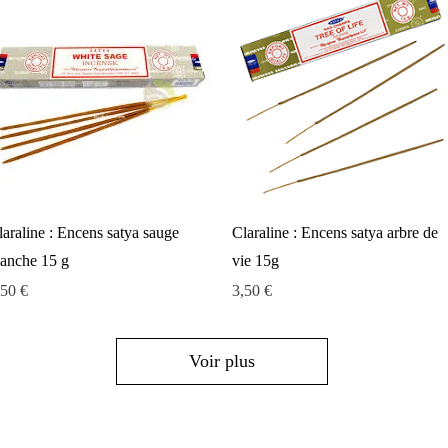
Aperçu rapide
Aperçu rapide
laraline : Encens satya sauge
Claraline : Encens satya arbre de
lanche 15 g
vie 15g
ix
Prix
,50 €
3,50 €
Voir plus