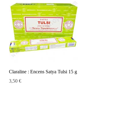
Aperçu rapide
Claraline : Encens Satya Tulsi 15 g
Prix
3,50 €