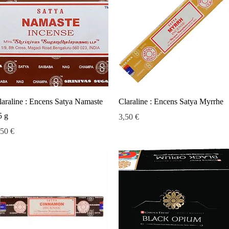
Aperçu rapide
Aperçu rapide
laraline : Encens Satya Namaste
Claraline : Encens Satya Myrrhe
5 g
Prix
3,50 €
ix
,50 €