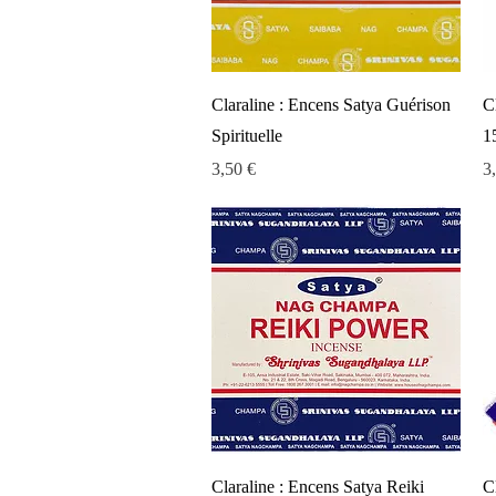
Aperçu rapide
Claraline : Encens Satya Guérison
C
Spirituelle
1
Prix
Pr
3,50 €
3
Aperçu rapide
Claraline : Encens Satya Reiki
C