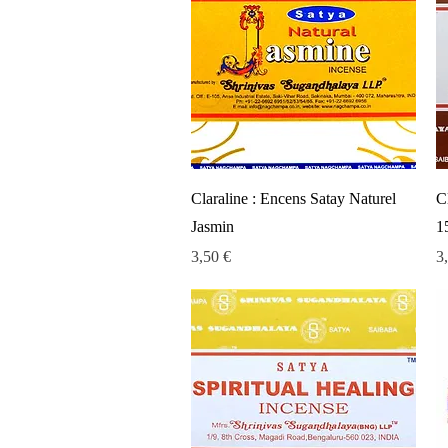
Aperçu rapide
Claraline : Encens Satay Naturel
C
Jasmin
1
Prix
Pr
3,50 €
3