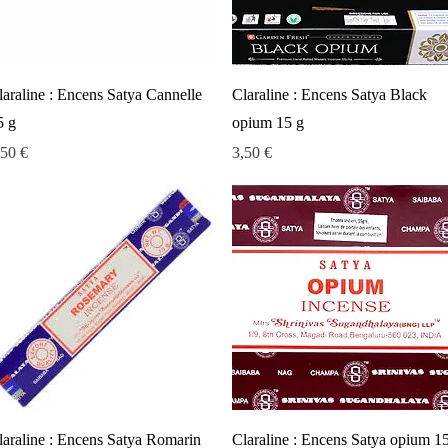
Aperçu rapide
Aperçu rapide
laraline : Encens Satya Cannelle
Claraline : Encens Satya Black
5 g
opium 15 g
ix
Prix
,50 €
3,50 €
Aperçu rapide
Aperçu rapide
laraline : Encens Satya Romarin
Claraline : Encens Satya opium 1