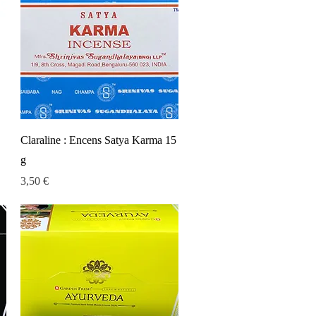
Aperçu rapide
Claraline : Encens Satya Karma 15
g
Prix
3,50 €