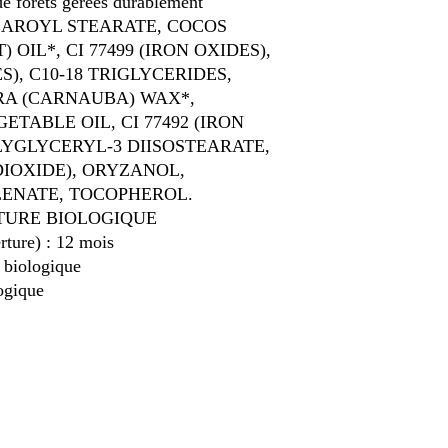
de forêts gérées durablement
AROYL STEARATE, COCOS
OIL*, CI 77499 (IRON OXIDES),
ES), C10-18 TRIGLYCERIDES,
RA (CARNAUBA) WAX*,
TABLE OIL, CI 77492 (IRON
OLYGLYCERYL-3 DIISOSTEARATE,
 DIOXIDE), ORYZANOL,
ENATE, TOCOPHEROL.
LTURE BIOLOGIQUE
rture) : 12 mois
 biologique
ogique