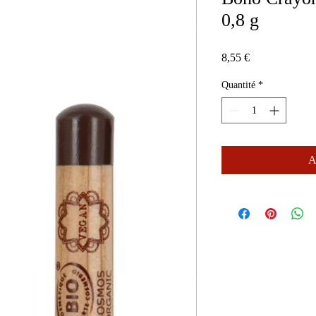
0,8 g
Prix
8,55 €
Quantité
*
A