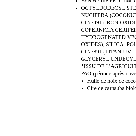
Bois certifié PEFC issu 
OCTYLDODECYL STE
NUCIFERA (COCONUT) 
CI 77491 (IRON OXID
COPERNICIA CERIFE
HYDROGENATED VEGE
OXIDES), SILICA, P
CI 77891 (TITANIUM
GLYCERYL UNDECYL
*ISSU DE L’AGRICU
PAO (période après ouve
Huile de noix de coco
Cire de carnauba biol