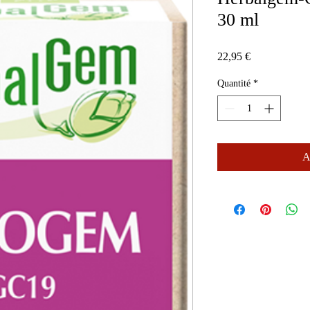
30 ml
Prix
22,95 €
Quantité
*
A