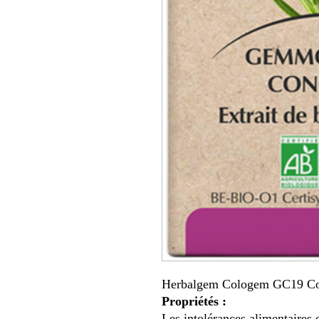
Herbalgem Cologem GC19 Com
Propriétés :
Les intolérances alimentaires 