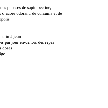
unes pousses de sapin pectiné,
s d’acore odorant, de curcuma et de
opolis
 matin à jeun
ois par jour en-dehors des repas
s doses
âge