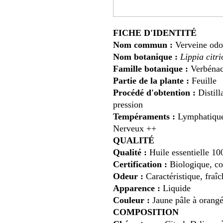
FICHE D'IDENTITÉ
Nom commun :
Verveine odor
Nom botanique :
Lippia citr
Famille botanique :
Verbénac
Partie de la plante :
Feuille
Procédé d'obtention :
Distill
pression
Tempéraments :
Lymphatique 
Nerveux ++
QUALITÉ
Qualité :
Huile essentielle 10
Certification :
Biologique, con
Odeur :
Caractéristique, fraîc
Apparence :
Liquide
Couleur :
Jaune pâle à orang
COMPOSITION