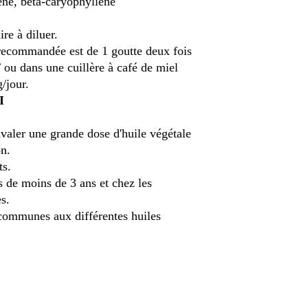
ène, béta-caryophyllène
e à diluer.
recommandée est de 1 goutte deux fois
ou dans une cuillère à café de miel
g/jour.
I
valer une grande dose d'huile végétale
on.
ts.
s de moins de 3 ans et chez les
s.
 communes aux différentes huiles