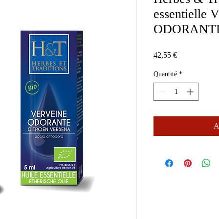
essentiell
ODORANTE
Prix
42,55 €
Quantité
*
A