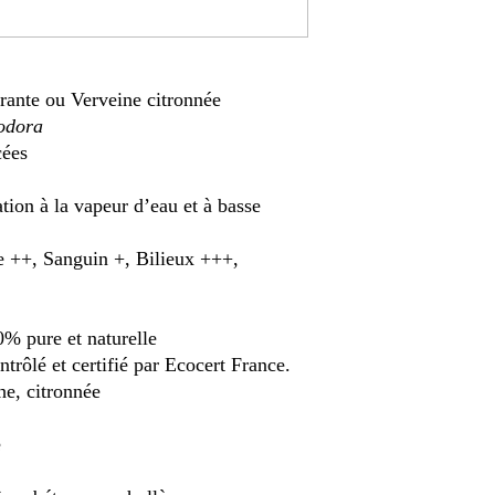
ante ou Verveine citronnée
iodora
ées
ation à la vapeur d’eau et à basse
++, Sanguin +, Bilieux +++,
0% pure et naturelle
trôlé et certifié par Ecocert France.
he, citronnée
é