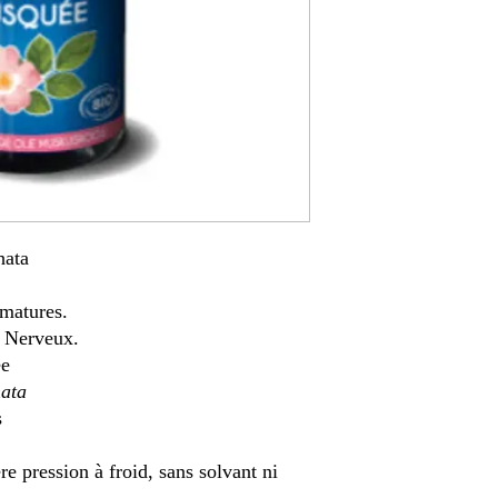
hata
 matures.
 Nerveux.
e
ata
s
e pression à froid, sans solvant ni