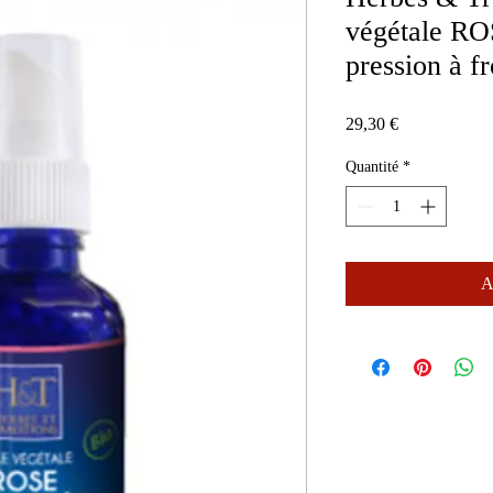
végétale R
pression à f
Prix
29,30 €
Quantité
*
A