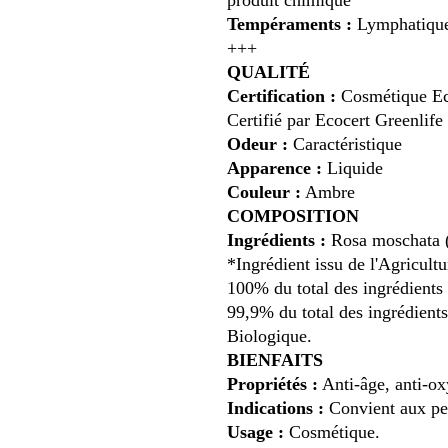
produit chimique
Tempéraments :
Lymphatique 
+++
QUALITÉ
Certification :
Cosmétique Ec
Certifié par Ecocert Greenlif
Odeur :
Caractéristique
Apparence :
Liquide
Couleur :
Ambre
COMPOSITION
Ingrédients :
Rosa moschata (
*Ingrédient issu de l'Agricult
100% du total des ingrédients 
99,9% du total des ingrédients
Biologique.
BIENFAITS
Propriétés :
Anti-âge, anti-ox
Indications :
Convient aux pe
Usage :
Cosmétique.