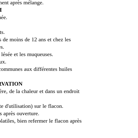
ement après mélange.
I
uée.
ts.
ts de moins de 12 ans et chez les
s.
 lésée et les muqueuses.
ux.
 communes aux différentes huiles
RVATION
ère, de la chaleur et dans un endroit
 d'utilisation) sur le flacon.
 après ouverture.
olatiles, bien refermer le flacon après