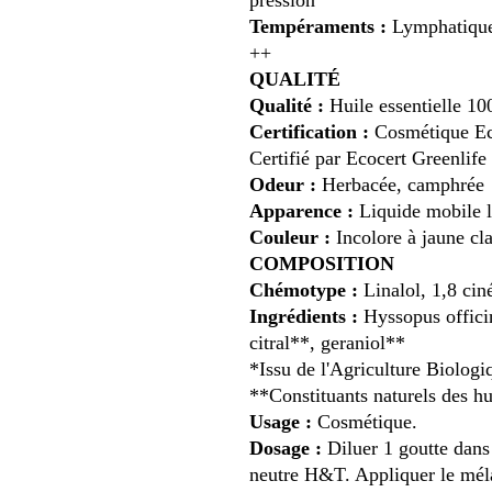
pression
Tempéraments :
Lymphatique 
++
QUALITÉ
Qualité :
Huile essentielle 10
Certification :
Cosmétique Ec
Certifié par Ecocert Greenlif
Odeur :
Herbacée, camphrée
Apparence :
Liquide mobile 
Couleur :
Incolore à jaune cla
COMPOSITION
Chémotype :
Linalol, 1,8 cin
Ingrédients :
Hyssopus officin
citral**, geraniol**
*Issu de l'Agriculture Biologi
**Constituants naturels des hui
Usage :
Cosmétique.
Dosage :
Diluer 1 goutte dans 
neutre H&T. Appliquer le méla