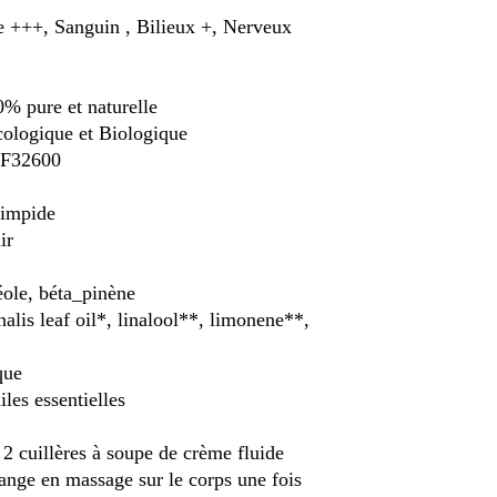
+++, Sanguin , Bilieux +, Nerveux
0% pure et naturelle
ologique et Biologique
e F32600
limpide
ir
éole, béta_pinène
alis leaf oil*, linalool**, limonene**,
que
les essentielles
2 cuillères à soupe de crème fluide
nge en massage sur le corps une fois