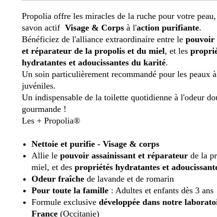
Propolia offre les miracles de la ruche pour votre peau,
savon actif
Visage & Corps
à l'
action purifiante
.
Bénéficiez de l'alliance extraordinaire entre le
pouvoir 
et réparateur de la propolis et du miel
, et les
propri
hydratantes et adoucissantes du karité
.
Un soin particulièrement recommandé pour les peaux à
juvéniles.
Un indispensable de la toilette quotidienne à l'odeur do
gourmande !
Les + Propolia®
Nettoie et purifie - Visage & corps
Allie le
pouvoir assainissant et réparateur
de la p
miel, et des
propriétés hydratantes et adoucissan
Odeur fraîche
de lavande et de romarin
Pour toute la famille
: Adultes et enfants dès 3 ans
Formule exclusive
développée dans notre laborato
France
(Occitanie)