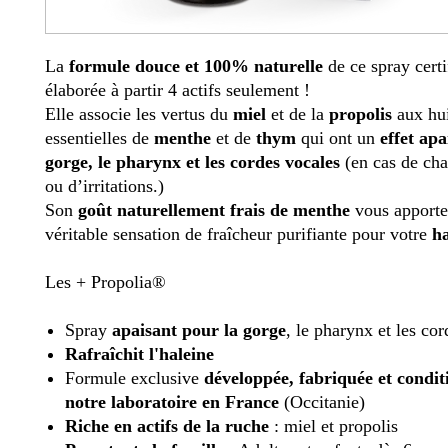
La
formule douce et 100% naturelle
de ce spray certi
élaborée à partir 4 actifs seulement !
Elle associe les vertus du
miel
et de la
propolis
aux hui
essentielles de
menthe
et de
thym
qui ont un
effet apa
gorge, le pharynx et les cordes vocales
(en cas de cha
ou d’irritations.)
Son
goût naturellement frais de menthe
vous apporte
véritable sensation de fraîcheur purifiante pour votre
ha
Les + Propolia®
Spray
apaisant pour la
gorge
, le pharynx et les co
Rafraîchit l'haleine
Formule exclusive
développée, fabriquée et condi
notre laboratoire
en France
(Occitanie)
Riche en actifs de la ruche
: miel et propolis