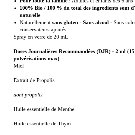
Pour toute la famille
: Adultes et enfants
dès 6 ans
100% Bio / 100 % du total des ingrédients sont d
naturelle
Naturellement
sans gluten - Sans alcool
- Sans colo
conservateurs ajoutés
Spray en verre de 20 mL
Doses Journalières Recommandées (DJR) - 2 ml (15
pulvérisations max)
Miel
Extrait de Propolis
dont propolis
Huile essentielle de Menthe
Huile essentielle de Thym