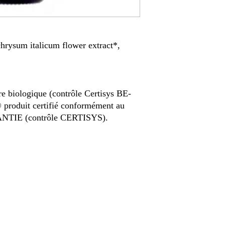
chrysum italicum flower extract*,
ure biologique (contrôle Certisys BE-
oduit certifié conformément au
ANTIE (contrôle CERTISYS).