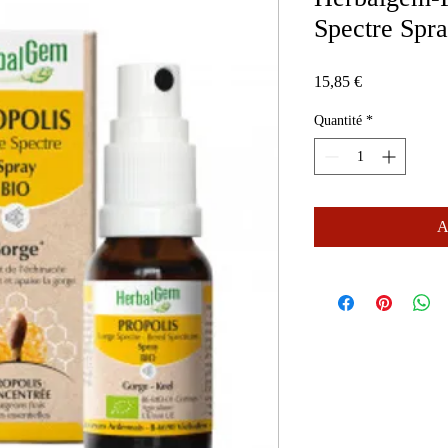
Spectre Spr
Prix
15,85 €
Quantité
*
A