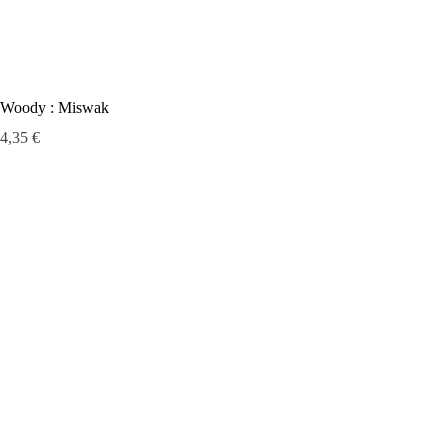
Woody : Miswak
Prix
4,35 €